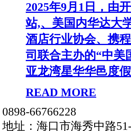
2025年9月1日，由
站,、美国内华达大
酒店行业协会、携程
司联合主办的“中美
亚龙湾星华华邑度假酒
READ MORE
0898-66766228
地址：海口市海秀中路51-