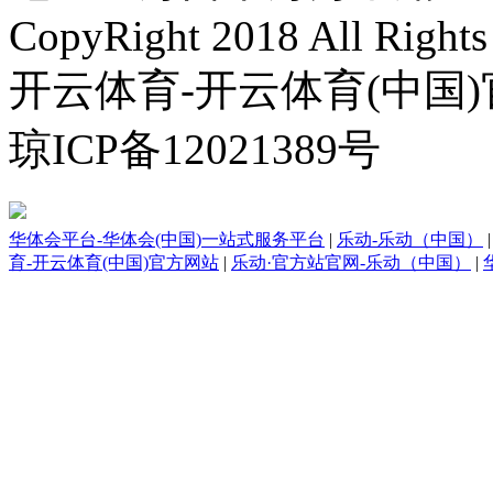
CopyRight 2018 All Rights
开云体育-开云体育(中国)
琼ICP备12021389号
华体会平台-华体会(中国)一站式服务平台
|
乐动-乐动（中国）
育-开云体育(中国)官方网站
|
乐动·官方站官网-乐动（中国）
|