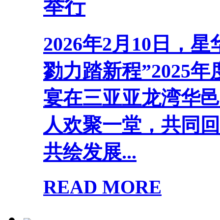
举行
2026年2月10日
勠力踏新程”2025
宴在三亚亚龙湾华邑
人欢聚一堂，共同回
共绘发展...
READ MORE